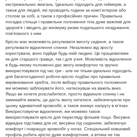
екстремальних змагань. Ідеально підходить для геймерів, а
також для людей, які проводять години за комп'ютером або
столом за хобі, а також з професійних причин. Правильна
посадка стільця і правильне положення тіла дуже важливі для
здоров'я і зводить до мінімуму ризик подальшого нездужання,
пов'язаного з ним.
Крісло має можливість регулювати висоту сидіння, а також
регулювати відхилення спинки. Незалежно від зросту
користувача, воно підійде будь-якій людині. Це працюватиме
як для старшого гравця, так і для учня. Можливість відхилення
в будь-якому положенні дає змогу комфортно та зручно
використовувати під час гри - але не тільки-ідеально підходить
для багатогодинної роботи-крісло подбає про правильне
вирівнювання хребта, після вибору правильного положення
ми можемо заблокувати його, натиснувши на важіль вниз.
Якщо ви хочете розслабитися, просто відкиньте спинку і не
замикайте важіль, це дасть змогу хитатися, забезпечуючи при
цьому адекватний кровообіг, а також знижує напругу в м'язах.
Використовуючи відхилення, ми можемо також
використовувати крісло для перегляду фільмів тощо. Висувна
відкидна підставка для ніг, висувна під сидінням, забезпечує
комфорт і покращує кровообіг у ногах. Спеціальний ковшовий
профіль робить крісло дуже комфортним, а втома не так