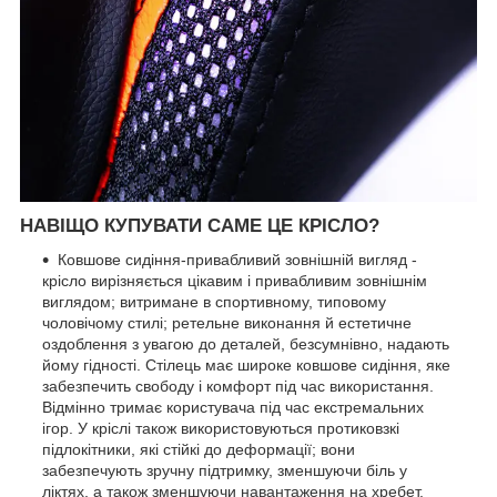
НАВІЩО КУПУВАТИ САМЕ ЦЕ КРІСЛО?
Ковшове сидіння-привабливий зовнішній вигляд -
крісло вирізняється цікавим і привабливим зовнішнім
виглядом; витримане в спортивному, типовому
чоловічому стилі; ретельне виконання й естетичне
оздоблення з увагою до деталей, безсумнівно, надають
йому гідності. Стілець має широке ковшове сидіння, яке
забезпечить свободу і комфорт під час використання.
Відмінно тримає користувача під час екстремальних
ігор. У кріслі також використовуються протиковзкі
підлокітники, які стійкі до деформації; вони
забезпечують зручну підтримку, зменшуючи біль у
ліктях, а також зменшуючи навантаження на хребет.