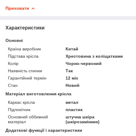
Приховати
Характеристики
Основні
Країна виробник
Китай
Підстава крісла
Хрестовина з коліщатками
Колір
Чорно-червоний
Наявність спинки
Так
Гарантійний термін
12 міс
Стан
Новий
Матеріал виготовлення крісла
Каркас крісла
метал
Підлокітник
пластик
Основний оббивний
штучна шкіра
матеріал
(шкірозамінник)
Додаткові функції і характеристики