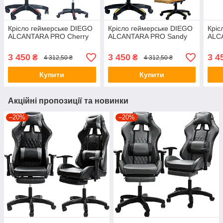
Крісло геймерське DIEGO
Крісло геймерське DIEGO
Кріс
ALCANTARA PRO Cherry
ALCANTARA PRO Sandy
ALC
3 450
3 450
3 4
₴
₴
4 312,50 ₴
4 312,50 ₴
Купити
Купити
Акційні пропозиції та новинки
–20%
–20%