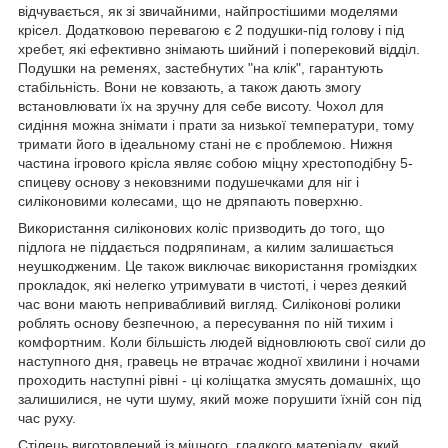
відчувається, як зі звичайними, найпростішими моделями
крісел. Додатковою перевагою є 2 подушки-під голову і під
хребет, які ефективно знімають шийний і поперековий відділ.
Подушки на ременях, застебнутих "на клік", гарантують
стабільність. Вони не ковзають, а також дають змогу
встановлювати їх на зручну для себе висоту. Чохол для
сидіння можна знімати і прати за низької температури, тому
тримати його в ідеальному стані не є проблемою. Нижня
частина ігрового крісла являє собою міцну хрестоподібну 5-
спицеву основу з нековзними подушечками для ніг і
силіконовими колесами, що не дряпають поверхню.
Використання силіконових коліс призводить до того, що
підлога не піддається подряпинам, а килим залишається
неушкодженим. Це також виключає використання громіздких
прокладок, які нелегко утримувати в чистоті, і через деякий
час вони мають непривабливий вигляд. Силіконові ролики
роблять основу безпечною, а пересування по ній тихим і
комфортним. Коли більшість людей відновлюють свої сили до
наступного дня, гравець не втрачає жодної хвилини і ночами
проходить наступні рівні - ці коліщатка змусять домашніх, що
залишилися, не чути шуму, який може порушити їхній сон під
час руху.
Стілець виготовлений із міцного, гладкого матеріалу, який