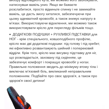
натиснувши важіль униз. Якщо ви бажаєте
розслабитися, просто відкиньте спинку і не замикайте
важіль, це дасть змогу хитатися, забезпечуючи при
цьому адекватний кровообіг, а також знижує напругу в
м'язах. Використовуючи відхилення, ми можемо також
використовувати крісло для перегляду фільмів тощо.
ДОДАТКОВІ ПОДУШКИ + РУХЛИВОЇ ПІДСТАВКИ для
НОГ - крім спеціального, ковшоподібного профілю,
крісло має дві додаткові подушки: під голову і під хребет,
які ефективно розвантажують шийний і поперековий
відділи. Крім того, крісло має висувну підставку для ніг,
що розкладається, заховану під сидінням, це
забезпечує комфорт і покращує кровообіг у ногах.
Правильне положення зводить до мінімуму втому тіла і
виключає м'язовий біль, викликаний неправильним
положенням. Подбайте про своє здоров'я, а також про
здоров'я своєї дитини!