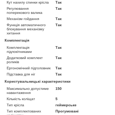
Кут нахилу спинки крісла
Так
Регулювання
Так
поперекового валика
Механізм гойдання
Так
Функція автоматичного
Так
блокування механізму
хитання
Комплектація
Комплектація
Так
підлокітниками
Додатковий комплект
Так
роликів
Ергономічний підголовник
Так
Підставка для ніг
Так
Користувальницькі характеристики
Максимально допустиме
150
навантаження
Кількість коліщат
5
Тип крісла
геймерське
Тип комплектованих
Прогумовані