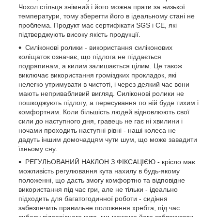
Чохол стільця знімний і його можна прати за низької
температури, тому зберегти його в ідеальному стані не
проблема. Продукт має сертифікати SGS і CE, які
підтверджують високу якість продукції.
Силіконові ролики - використання силіконових
коліщаток означає, що підлога не піддається
подряпинам, а килим залишається цілим. Це також
виключає використання громіздких прокладок, які
нелегко утримувати в чистоті, і через деякий час вони
мають непривабливий вигляд. Силіконові ролики не
пошкоджують підлогу, а пересування по ній буде тихим і
комфортним. Коли більшість людей відновлюють свої
сили до наступного дня, гравець не гає ні хвилини і
ночами проходить наступні рівні - наші колеса не
дадуть іншим домочадцям чути шум, що може завадити
їхньому сну.
РЕГУЛЬОВАНИЙ НАКЛОН З ФІКСАЦІЄЮ - крісло має
можливість регулювання кута нахилу в будь-якому
положенні, що дасть змогу комфортно та відповідне
використання під час гри, але не тільки - ідеально
підходить для багатогодинної роботи - сидіння
забезпечить правильне положення хребта, під час
вибору відповідного кута, ми можемо його заблокувати,