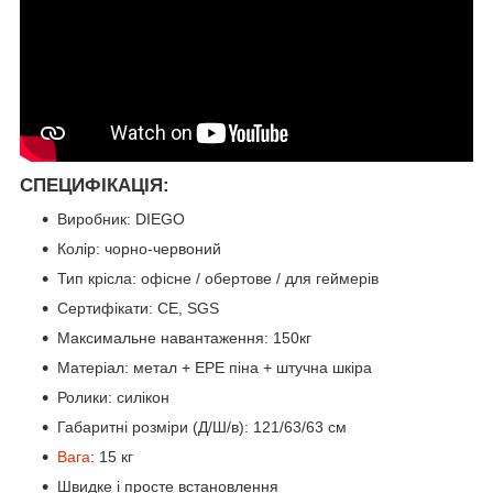
СПЕЦИФІКАЦІЯ:
Виробник: DIEGO
Колір: чорно-червоний
Тип крісла: офісне / обертове / для геймерів
Сертифікати: CE, SGS
Максимальне навантаження: 150кг
Матеріал: метал + EPE піна + штучна шкіра
Ролики: силікон
Габаритні розміри (Д/Ш/в): 121/63/63 см
Вага
: 15 кг
Швидке і просте встановлення