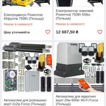
Електромотор човновий
Powermat 750Вт 65lbs
Електродвигун Powermat
(Польща)
65фунтів 750Вт (Польща)
Немає в наявності
Немає в наявності
12 687,50
₴
Ціну уточнюйте
Автоматика для відкатних
Автоматика для розпашних
воріт 20м 600кг Wi-Fi Force
воріт 2x2м Force (Польща)
(Польща)