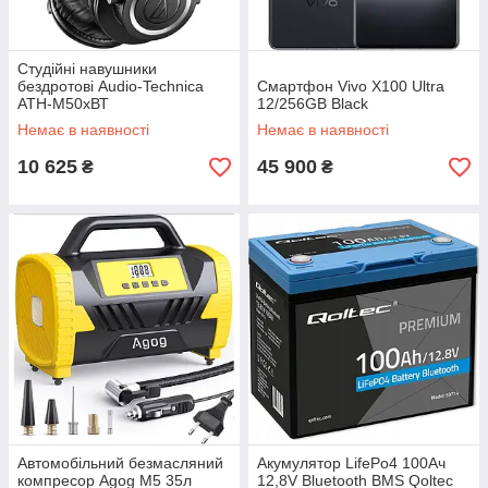
Студійні навушники
бездротові Audio-Technica
Смартфон Vivo X100 Ultra
ATH-M50хВТ
12/256GB Black
Немає в наявності
Немає в наявності
10 625
45 900
₴
₴
Автомобільний безмасляний
Акумулятор LifePo4 100Ач
компресор Agog M5 35л
12,8V Bluetooth BMS Qoltec