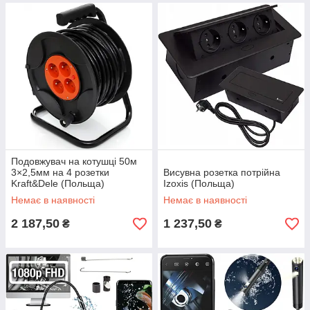
Подовжувач на котушці 50м
3×2,5мм на 4 розетки
Висувна розетка потрійна
Kraft&Dele (Польща)
Izoxis (Польща)
Немає в наявності
Немає в наявності
2 187,50
1 237,50
₴
₴