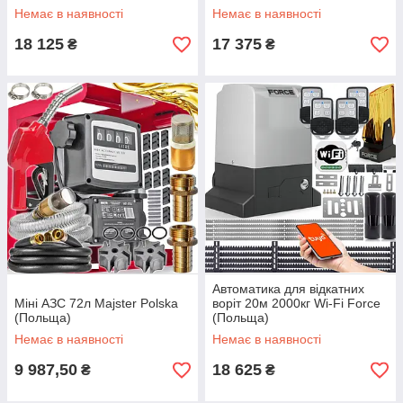
Немає в наявності
Немає в наявності
18 125
17 375
₴
₴
Автоматика для відкатних
Міні АЗС 72л Majster Polska
воріт 20м 2000кг Wi-Fi Force
(Польща)
(Польща)
Немає в наявності
Немає в наявності
9 987,50
18 625
₴
₴