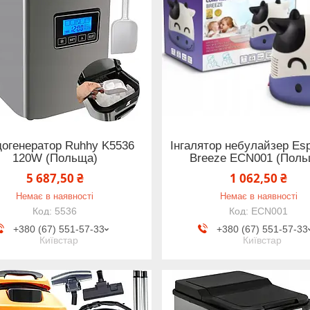
огенератор Ruhhy K5536
Інгалятор небулайзер Es
120W (Польща)
Breeze ECN001 (Поль
5 687,50 ₴
1 062,50 ₴
Немає в наявності
Немає в наявності
5536
ECN001
+380 (67) 551-57-33
+380 (67) 551-57-33
Київстар
Київстар