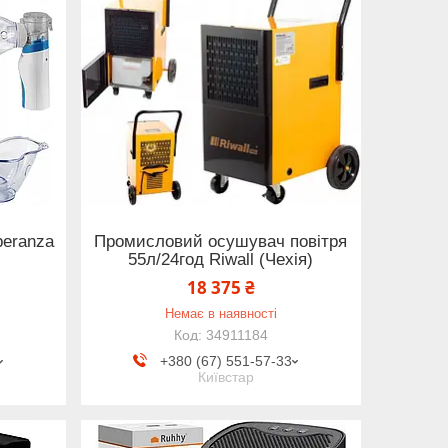
peranza
Промисловий осушувач повітря
55л/24год Riwall (Чехія)
18 375 ₴
Немає в наявності
34911184
+380 (67) 551-57-33
Київстар