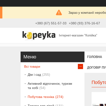
Зараз у компанії нероб
+380 (67) 551-57-33
+380 (93) 376-16-67
Інтернет-магазин "Копійка"
ГОЛОВНА
Всі товари
ДОГОВІР П
Дім і сад
255
Побуто
Активний відпочинок, туризм
та хобі
54
Побутова техніка
274
Товари для дітей
131