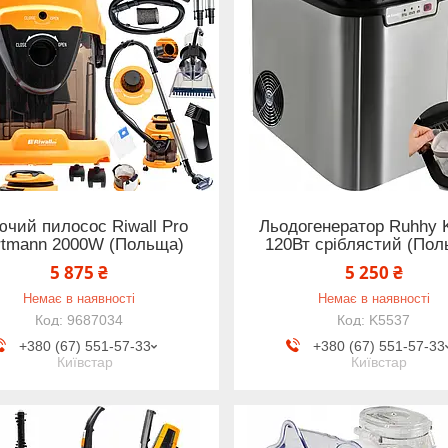
чий пилосос Riwall Pro
Льодогенератор Ruhhy 
rtmann 2000W (Польща)
120Вт сріблястий (Пол
5 875 ₴
5 250 ₴
Немає в наявності
Немає в наявності
9687034
K5537
+380 (67) 551-57-33
+380 (67) 551-57-33
Київстар
Київстар