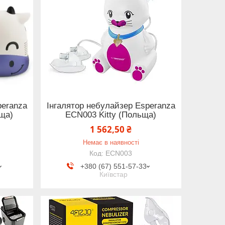
peranza
Інгалятор небулайзер Esperanza
ща)
ECN003 Kitty (Польща)
1 562,50 ₴
Немає в наявності
ECN003
+380 (67) 551-57-33
Київстар