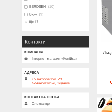
BERDSEN
10
Blow
9
Ще 17
Контакти
Льод
Інтернет-магазин «Копійка»
15 мікрорайон, 20,
Нововолинськ, Україна
Олександр