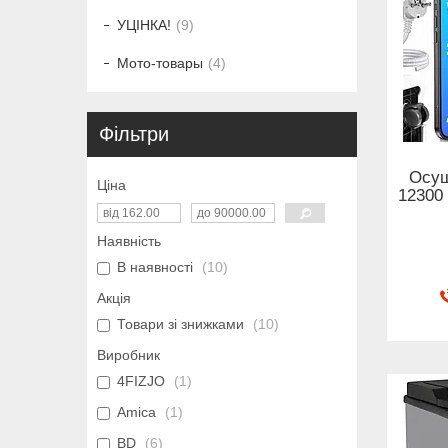
УЦІНКА!
9
Мото-товары
4
Фільтри
Осуш
Ціна
12300 
Наявність
В наявності
10
Акція
Товари зі знижками
10
Виробник
4FIZJO
1
Amica
1
BD
6