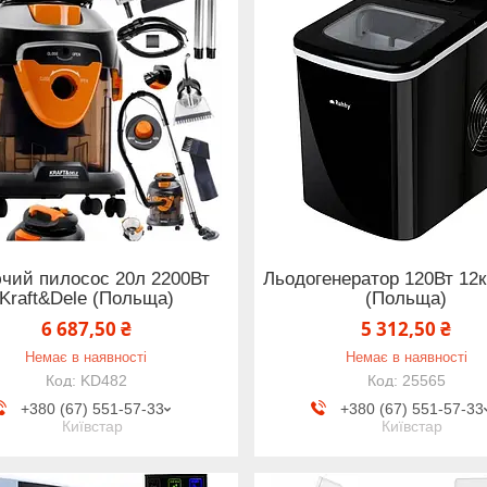
чий пилосос 20л 2200Вт
Льодогенератор 120Вт 12к
Kraft&Dele (Польща)
(Польща)
6 687,50 ₴
5 312,50 ₴
Немає в наявності
Немає в наявності
KD482
25565
+380 (67) 551-57-33
+380 (67) 551-57-33
Київстар
Київстар