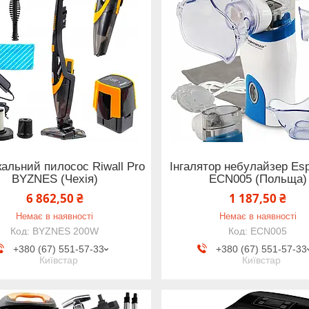
альний пилосос Riwall Pro
Інгалятор небулайзер Es
BYZNES (Чехія)
ECN005 (Польща)
6 862,50 ₴
1 187,50 ₴
Немає в наявності
Немає в наявності
BYZNES 200W
ECN005
+380 (67) 551-57-33
+380 (67) 551-57-33
Київстар
Київстар