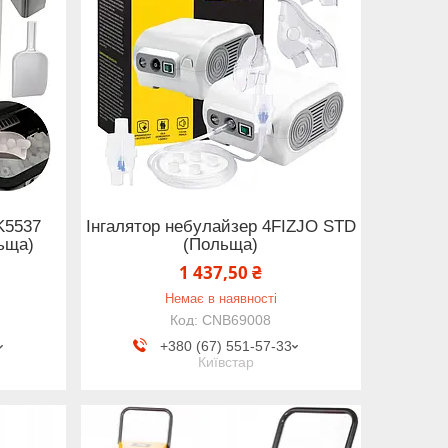
K5537
Інгалятор небулайзер 4FIZJO STD
ьща)
(Польща)
1 437,50 ₴
Немає в наявності
CNB69008
+380 (67) 551-57-33
Київстар