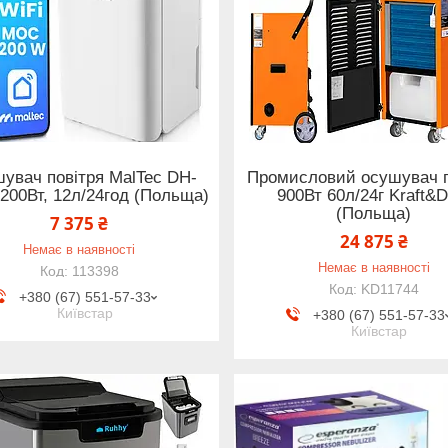
увач повітря MalTec DH-
Промисловий осушувач п
200Вт, 12л/24год (Польща)
900Вт 60л/24г Kraft&D
(Польща)
7 375 ₴
24 875 ₴
Немає в наявності
Немає в наявності
113398
KD11744
+380 (67) 551-57-33
Київстар
+380 (67) 551-57-33
Київстар