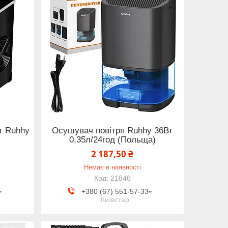
г Ruhhy
Осушувач повітря Ruhhy 36Вт
0,35л/24год (Польща)
2 187,50 ₴
Немає в наявності
21846
+380 (67) 551-57-33
Київстар