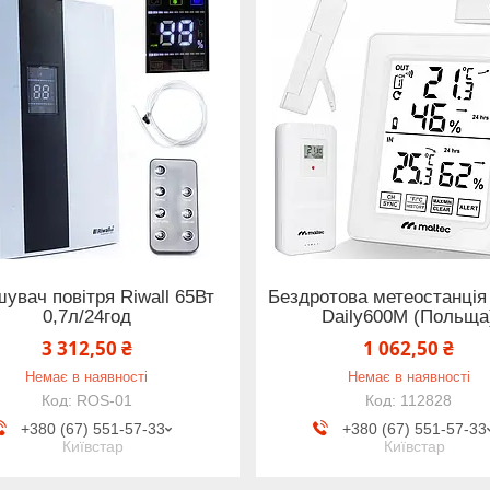
увач повітря Riwall 65Вт
Бездротова метеостанція
0,7л/24год
Daily600M (Польща
3 312,50 ₴
1 062,50 ₴
Немає в наявності
Немає в наявності
ROS-01
112828
+380 (67) 551-57-33
+380 (67) 551-57-33
Київстар
Київстар