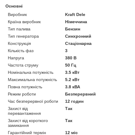
Основні
Виробник
Kraft Dele
Країна виробник
Німеччина
Тип палива
Бензин
Тип генератора
Синхронний
Конструкція
Стаціонарна
Кількість фаз
3
Напруга
380 В
Частота струму
50 Гц
Номінальна потужність
3.5 кВт
Максимальна потужність
5.2 кВт
Повна потужність
3.8 кВА
Режим роботи
Безперервний
Час безперервної роботи
12 годин
Захист від
Так
перевантаження
Захист від короткого
Так
замикання
Гарантійний термін
12 міс