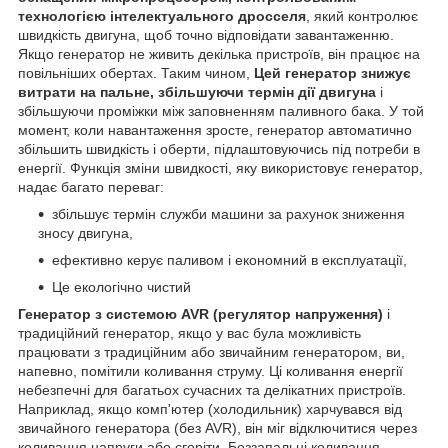
технологією інтелектуального дросселя
, який контролює
швидкість двигуна, щоб точно відповідати завантаженню.
Якщо генератор не живить декілька пристроїв, він працює на
повільніших обертах. Таким чином,
Цей генератор знижує
витрати на пальне, збільшуючи термін дії двигуна
і
збільшуючи проміжки між заповненням паливного бака. У той
момент, коли навантаження зросте, генератор автоматично
збільшить швидкість і оберти, підлаштовуючись під потреби в
енергії. Функція зміни швидкості, яку використовує генератор,
надає багато переваг:
збільшує термін служби машини за рахунок зниження
зносу двигуна,
ефективно керує паливом і економний в експлуатації,
Це екологічно чистий
Генератор з системою AVR (регулятор напруження)
і
традиційний генератор, якщо у вас була можливість
працювати з традиційним або звичайним генератором, ви,
напевно, помітили коливання струму. Ці коливання енергії
небезпечні для багатьох сучасних та делікатних пристроїв.
Наприклад, якщо комп'ютер (холодильник) харчувався від
звичайного генератора (без AVR), він міг відключитися через
коливання напруги або сгоріти. Беззапальні коливання