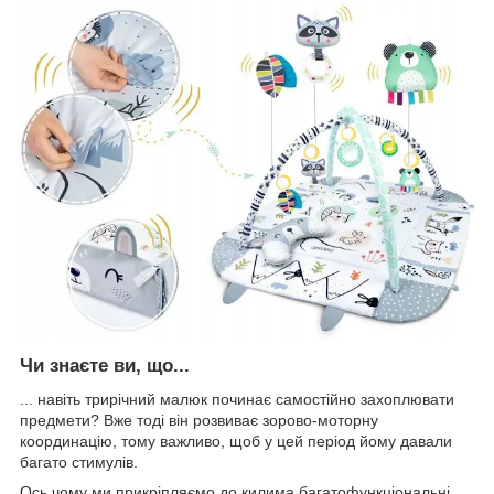
Чи знаєте ви, що...
... навіть трирічний малюк починає самостійно захоплювати
предмети? Вже тоді він розвиває зорово-моторну
координацію, тому важливо, щоб у цей період йому давали
багато стимулів.
Ось чому ми прикріпляємо до килима багатофункціональні