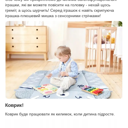
іграшки, які ви можете повісити на головку - нехай щось
греміт, а щось шурчить! Серед іграшок є навіть скрипуюча
іграшка-плюшевий мишка з сенсорними стрічками!
Коврик!
Коврик буде працювати як килимок, коли дитина підросте.