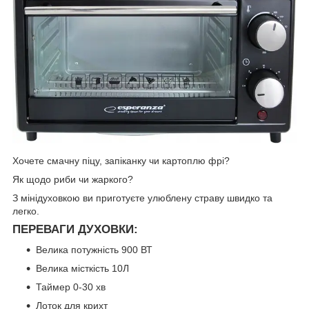
Хочете смачну піцу, запіканку чи картоплю фрі?
Як щодо риби чи жаркого?
З мінідуховкою ви приготуєте улюблену страву швидко та
легко.
ПЕРЕВАГИ ДУХОВКИ:
Велика потужність 900 ВТ
Велика місткість 10Л
Таймер 0-30 хв
Лоток для крихт