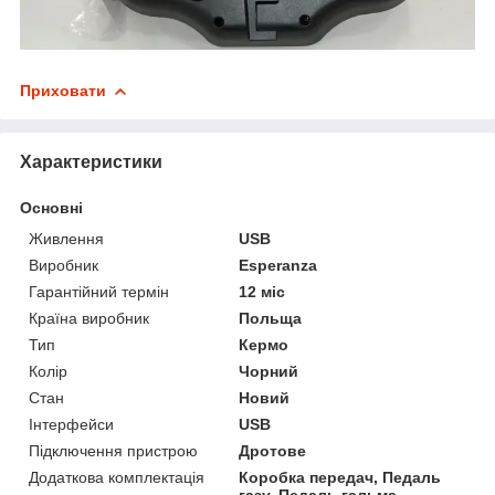
Приховати
Характеристики
Основні
Живлення
USB
Виробник
Esperanza
Гарантійний термін
12 міс
Країна виробник
Польща
Тип
Кермо
Колір
Чорний
Стан
Новий
Інтерфейси
USB
Підключення пристрою
Дротове
Додаткова комплектація
Коробка передач, Педаль
газу, Педаль гальма