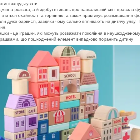
итині занудьгувати.
 відмінна розвага, а й здобуття знань про навколишній світ, правила
 вчиться охайності та терпінню, а також практикує розпізнавання ф
тали дуже барвисті, завдяки чому сильно впливають на дитячу уяву. 
ня.
ашки - це іграшки, які можуть розважати покоління в неушкодженому ст
 іграшками, що пошкоджений елемент випадково поранить дитину