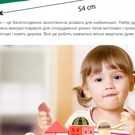
ки – це багатогодинна захоплююча розвага для найменших. Набір дуж
ожна використовувати для спорудження різних типів житлових і громад
ліхтарі і навіть дерева. Все це робить навчальні міські квартали ду