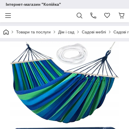
Інтернет-магазин "Копійка"
Товари та послуги
Дім і сад
Садові меблі
Садові 