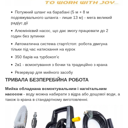
Потужний шланг на барабані (5 м + 8 м
подовжувального шланга - лише 13 м) - мега великий
радіус дії
Алюмінієвий насос, що дає змогу працювати до 2
годин без зупинки
Автоматична система старт/стоп: робота двигуна
тільки під час натискання на курок
350 барів на турбокоп'є
2в1 - всмоктування з бочки та традиційно з крана
Резервуар для мийного засобу
ТРИВАЛА БЕЗПЕРЕБІЙНА РОБОТА
Мийка обладнана всмоктувальним і нагнітальним
насосом
- воду можна набирати з відра або дощової води, а
також із крана в стандартному виготовленні.