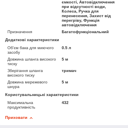
ємкості, Автовідключення
при відсутності води,
Колеса, Ручка для
перенесення, Захист від
перегріву, Функція
автовідключення
Призначення
Багатофункціональний
Додаткові характеристики
Об'єм бака для миючого
0.5 л
засобу
Довжина шланга високого
5 м
тиску
Зберігання шланга
тримач
високого тиску
Довжина мережевого
5 м
шнура
Користувальницькі характеристики
Максимальна
432
продуктивність
Приховати