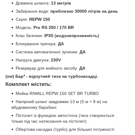
Довжина шланга:
13 метрів
Забирання води:
приблизно 30000 літрів на день
Серія:
REPW 150
Модель:
Pro RS 350 / 170 BR
Клас безпеки:
IPX5 (водонепроникність)
Блокування тригера:
ДА
Система автоматичної зупинки:
ДА
Напруга двигуна:
230V
Резервуар для мийного засобу:
ДА
(ew) Бар* - відчутний тиск на турбонасадці.
Комплект містить:
Мийка RIWALL REPW 150 SET BR TURBO
Напірний шланг завдовжки 13 м (5 м + 8 м) на
вбудованому барабані
Пістолет із функцією автостопа (тиск створюється
тільки під час натискання на пістолет)
Обертова насадка (турбо) для більшої потужності