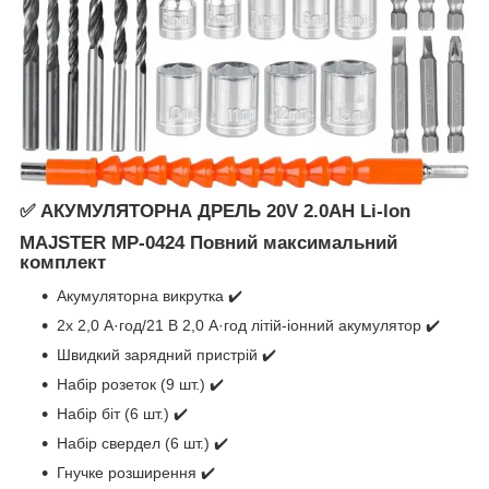
✅ АКУМУЛЯТОРНА ДРЕЛЬ 20V 2.0AH Li-lon
MAJSTER MP-0424 Повний максимальний
комплект
Акумуляторна викрутка ✔️
2x 2,0 А·год/21 В 2,0 А·год літій-іонний акумулятор ✔️
Швидкий зарядний пристрій ✔️
Набір розеток (9 шт.) ✔️
Набір біт (6 шт.) ✔️
Набір свердел (6 шт.) ✔️
Гнучке розширення ✔️