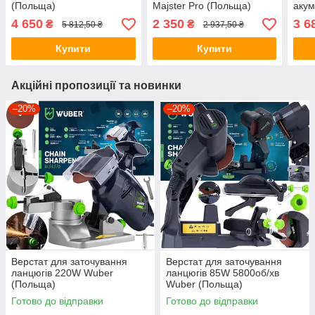
(Польща)
Majster Pro (Польща)
акум
2 ши
4 650
2 350
3 6
₴
₴
5 812,50 ₴
2 937,50 ₴
Купити
Купити
Акційні пропозиції та новинки
–20%
–20%
Верстат для заточування
Верстат для заточування
ланцюгів 220W Wuber
ланцюгів 85W 5800об/хв
(Польща)
Wuber (Польща)
Готово до відправки
Готово до відправки