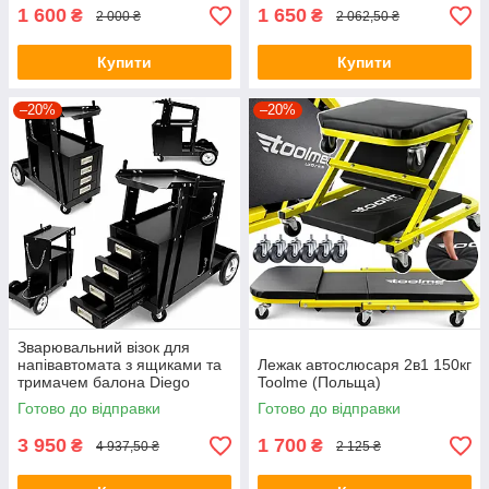
1 600
1 650
₴
₴
2 000 ₴
2 062,50 ₴
Купити
Купити
–20%
–20%
Зварювальний візок для
напівавтомата з ящиками та
Лежак автослюсаря 2в1 150кг
тримачем балона Diego
Toolme (Польща)
Готово до відправки
Готово до відправки
3 950
1 700
₴
₴
4 937,50 ₴
2 125 ₴