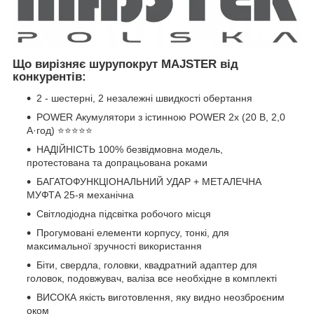
Що вирізняє шурупокрут MAJSTER від
конкурентів:
2 - шестерні, 2 незалежні швидкості обертання
POWER Акумулятори з істинною POWER 2x (20 В, 2,0
А·год) ⭐⭐⭐⭐⭐
НАДІЙНІСТЬ 100% безвідмовна модель,
протестована та допрацьована роками
БАГАТОФУНКЦІОНАЛЬНИЙ УДАР + МЕТАЛЕЧНА
МУФТА 25-я механічна
Світлодіодна підсвітка робочого місця
Прогумовані елементи корпусу, тонкі, для
максимальної зручності використання
Біти, свердла, головки, квадратний адаптер для
головок, подовжувач, валіза все необхідне в комплекті
ВИСОКА якість виготовлення, яку видно неозброєним
оком