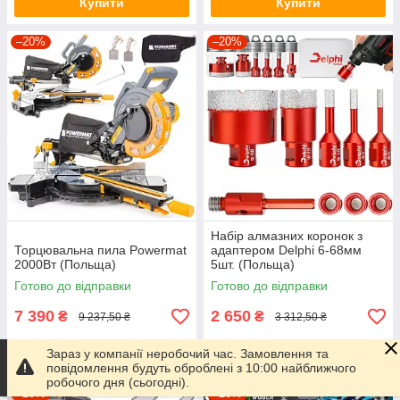
Купити
Купити
–20%
–20%
Набір алмазних коронок з
Торцювальна пила Powermat
адаптером Delphi 6-68мм
2000Вт (Польща)
5шт. (Польща)
Готово до відправки
Готово до відправки
7 390
2 650
₴
₴
9 237,50 ₴
3 312,50 ₴
Зараз у компанії неробочий час. Замовлення та
Купити
Купити
повідомлення будуть оброблені з 10:00 найближчого
робочого дня (сьогодні).
–20%
–20%