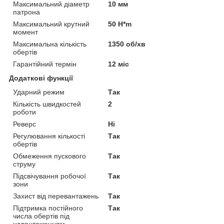
Максимальний діаметр
10 мм
патрона
Максимальний крутний
50 H*m
момент
Максимальна кількість
1350 об/хв
обертів
Гарантійний термін
12 міс
Додаткові функції
Ударний режим
Так
Кількість швидкостей
2
роботи
Реверс
Ні
Регулювання кількості
Так
обертів
Обмеження пускового
Так
струму
Підсвічування робочої
Так
зони
Захист від перевантажень
Так
Підтримка постійного
Так
числа обертів під
навантаженням