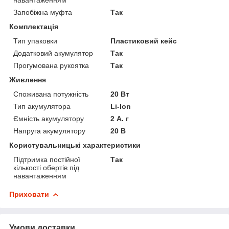
Запобіжна муфта
Так
Комплектація
Тип упаковки
Пластиковий кейс
Додатковий акумулятор
Так
Прогумована рукоятка
Так
Живлення
Споживана потужність
20 Вт
Тип акумулятора
Li-Ion
Ємність акумулятору
2 А. г
Напруга акумулятору
20 В
Користувальницькі характеристики
Підтримка постійної
Так
кількості обертів під
навантаженням
Приховати
Умови доставки