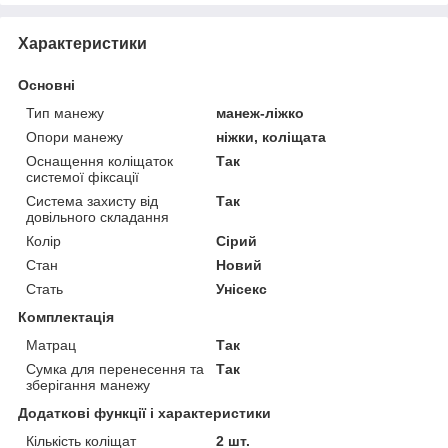
Характеристики
Основні
Тип манежу
манеж-ліжко
Опори манежу
ніжки, коліщата
Оснащення коліщаток
Так
системої фіксації
Система захисту від
Так
довільного складання
Колір
Сірий
Стан
Новий
Стать
Унісекс
Комплектація
Матрац
Так
Сумка для перенесення та
Так
зберігання манежу
Додаткові функції і характеристики
Кількість коліщат
2 шт.