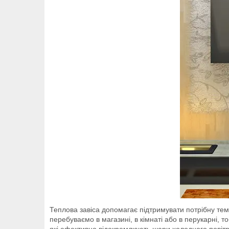
Теплова завіса допомагає підтримувати потрібну те
перебуваємо в магазині, в кімнаті або в перукарні, 
які ефективно відокремлюють шари холодного повітря