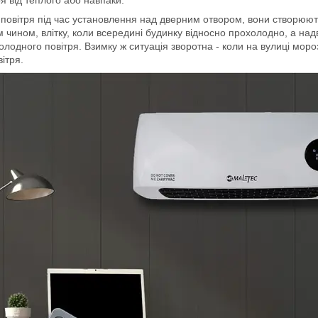
 повітря під час установлення над дверним отвором, вони створюют
ином, влітку, коли всередині будинку відносно прохолодно, а надво
холодного повітря. Взимку ж ситуація зворотна - коли на вулиці мор
ітря.