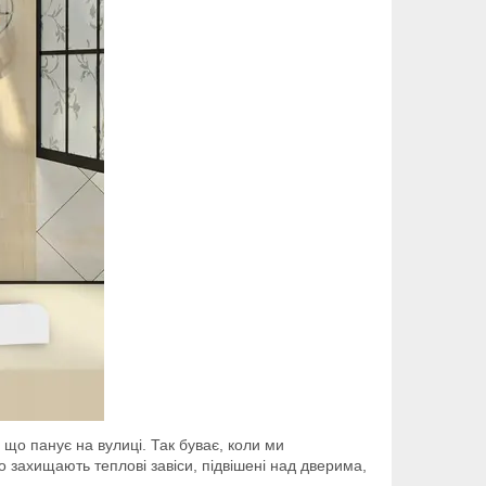
що панує на вулиці. Так буває, коли ми
о захищають теплові завіси, підвішені над дверима,