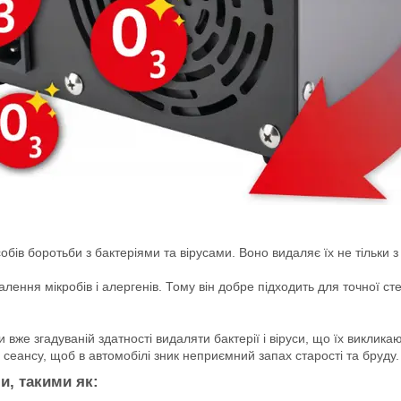
ів боротьби з бактеріями та вірусами. Воно видаляє їх не тільки з п
ння мікробів і алергенів. Тому він добре підходить для точної сте
вже згадуваній здатності видаляти бактерії і віруси, що їх виклика
 сеансу, щоб в автомобілі зник неприємний запах старості та бруду.
и, такими як: