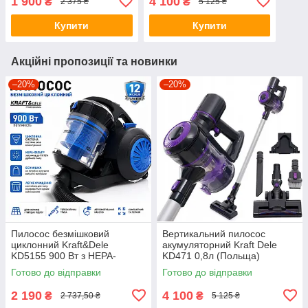
1 900
4 100
₴
₴
2 375 ₴
5 125 ₴
Купити
Купити
Акційні пропозиції та новинки
–20%
–20%
Пилосос безмішковий
Вертикальний пилосос
циклонний Kraft&Dele
акумуляторний Kraft Dele
KD5155 900 Вт з HEPA-
KD471 0,8л (Польща)
фільтром для дому та
Готово до відправки
Готово до відправки
квартири
2 190
4 100
₴
₴
2 737,50 ₴
5 125 ₴