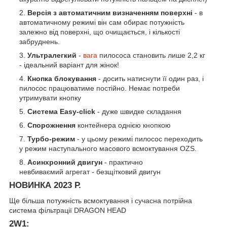
Версія з автоматичним визначенням поверхні
- в
автоматичному режимі він сам обирає потужність
залежно від поверхні, що очищається, і кількості
забруднень.
Ультралегкий
-
вага
пилососа становить лише 2,2 кг
- ідеальний варіант для жінок!
Кнопка блокування
- досить натиснути її один раз, і
пилосос працюватиме постійно. Немає потреби
утримувати кнопку
Система Easy-click
- дуже швидке складання
Спорожнення
контейнера однією кнопкою
Турбо-режим
- у цьому режимі пилосос переходить
у режим наступального масового всмоктування OZS.
Асинхронний двигун
- практично
невбиваємий агрегат - безщітковий двигун
НОВИНКА 2023 Р.
Ще більша потужність всмоктування і сучасна потрійна
система фільтрації DRAGON HEAD
2W1
: