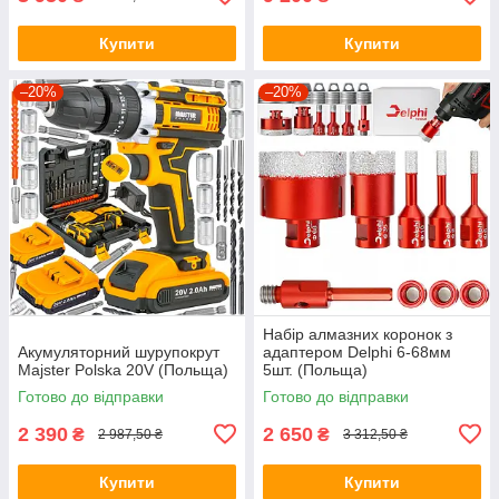
Купити
Купити
–20%
–20%
Набір алмазних коронок з
Акумуляторний шурупокрут
адаптером Delphi 6-68мм
Majster Polska 20V (Польща)
5шт. (Польща)
Готово до відправки
Готово до відправки
2 390
2 650
₴
₴
2 987,50 ₴
3 312,50 ₴
Купити
Купити