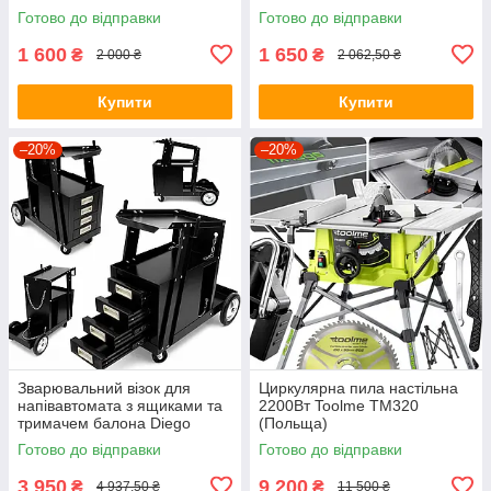
Готово до відправки
Готово до відправки
1 600
1 650
₴
₴
2 000 ₴
2 062,50 ₴
Купити
Купити
–20%
–20%
Зварювальний візок для
Циркулярна пила настільна
напівавтомата з ящиками та
2200Вт Toolme TM320
тримачем балона Diego
(Польща)
Готово до відправки
Готово до відправки
3 950
9 200
₴
₴
4 937,50 ₴
11 500 ₴