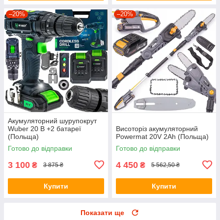
–20%
–20%
Акумуляторний шурупокрут
Wuber 20 В +2 батареї
Висоторіз акумуляторний
(Польща)
Powermat 20V 2Ah (Польща)
Готово до відправки
Готово до відправки
3 100
4 450
₴
₴
3 875 ₴
5 562,50 ₴
Купити
Купити
Показати ще