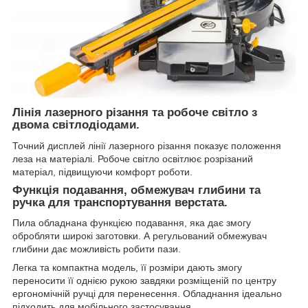
Лінія лазерного різання та робоче світло з
двома світлодіодами.
Точний дисплей лінії лазерного різання показує положення
леза на матеріалі. Робоче світло освітлює розрізаний
матеріал, підвищуючи комфорт роботи.
Функція подавання, обмежувач глибини та
ручка для транспортування верстата.
Пила обладнана функцією подавання, яка дає змогу
обробляти широкі заготовки. А регульований обмежувач
глибини дає можливість робити пази.
Легка та компактна модель, її розміри дають змогу
переносити її однією рукою завдяки розміщеній по центру
ергономічній ручці для перенесення. Обладнання ідеально
підходить для мобільного застосування.