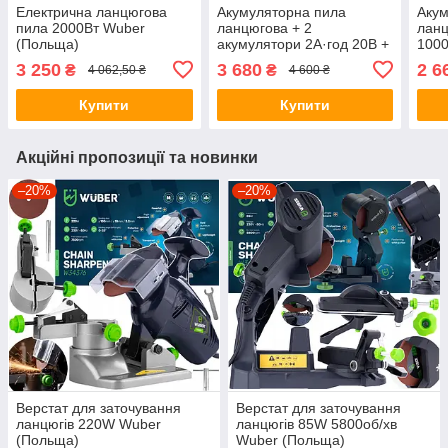
Електрична ланцюгова
Акумуляторна пила
Акум
пила 2000Вт Wuber
ланцюгова + 2
ланц
(Польща)
акумулятори 2А·год 20В +
1000
2 шини Wuber (Польща)
3 250
3 680
2 6
₴
₴
4 062,50 ₴
4 600 ₴
Купити
Купити
Акційні пропозиції та новинки
–20%
–20%
Верстат для заточування
Верстат для заточування
ланцюгів 220W Wuber
ланцюгів 85W 5800об/хв
(Польща)
Wuber (Польща)