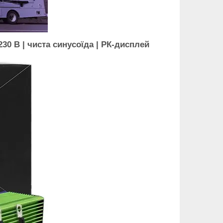
230 В | чиста синусоїда | РК-дисплей