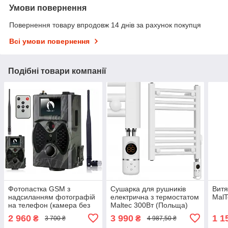
Умови повернення
Повернення товару впродовж 14 днів за рахунок покупця
Всі умови повернення
Подібні товари компанії
Фотопастка GSM з
Сушарка для рушників
Витя
надсиланням фотографій
електрична з термостатом
MalT
на телефон (камера без
Maltec 300Вт (Польща)
Wi-Fi), нічна зйомка, для
2 960
3 990
1 1
₴
₴
3 700 ₴
4 987,50 ₴
дачі, полювання, охорони