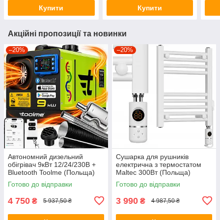
(Польща)
Купити
Купити
Акційні пропозиції та новинки
–20%
–20%
Автономний дизельний
Сушарка для рушників
обігрівач 9кВт 12/24/230В +
електрична з термостатом
Bluetooth Toolme (Польща)
Maltec 300Вт (Польща)
Готово до відправки
Готово до відправки
4 750
3 990
₴
₴
5 937,50 ₴
4 987,50 ₴