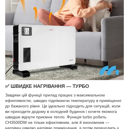
✅ ШВИДКЕ НАГРІВАННЯ — ТУРБО
Завдяки цій функції прилад працює з максимальною
ефективністю, швидко піднімаючи температуру в приміщенні
до бажаного рівня. Це ідеально підходить для ситуацій, коли
ви приходите додому в холодний будинок і хочете якомога
швидше відчути приємне тепло. Функція turbo робить
CH3500DW не тільки ефективним, але й економним —
нагрівач швидко нагріває приміщення, а потім переходить у