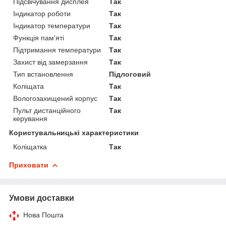
Підсвічування дисплея
Так
Індикатор роботи
Так
Індикатор температури
Так
Функція пам'яті
Так
Підтримання температури
Так
Захист від замерзання
Так
Тип встановлення
Підлоговий
Коліщата
Так
Вологозахищений корпус
Так
Пульт дистанційного
Так
керування
Користувальницькі характеристики
Коліщатка
Так
Приховати
Умови доставки
Нова Пошта