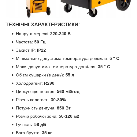
ТЕХНІЧНІ ХАРАКТЕРИСТИКИ:
Напруга мережі:
220-240 В
Частота:
50 Гц
Захист IP:
IP22
Мінімально допустима температура довкілля:
5 ° C
Макс. допустима температура довкілля:
35 ° C
Об'єм сушарки (в день):
55 л
Холодоагент:
R290
Циркуляція повітря:
560 м3/год
Рівень вологості:
30-80%
Потужність двигуна:
850 Вт
Розмір робочої зони:
50-120 м2
Гучність:
58 дБ
Вага брутто:
35 кг