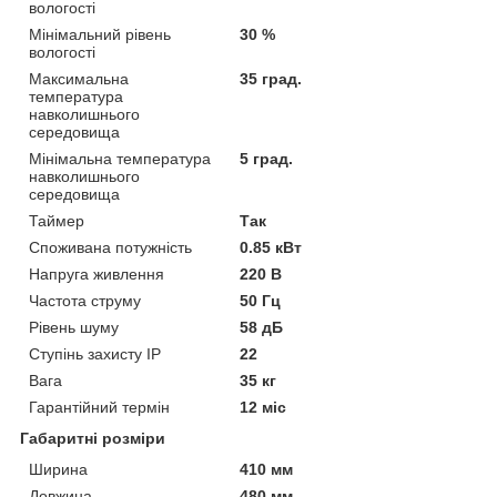
вологості
Мінімальний рівень
30 %
вологості
Максимальна
35 град.
температура
навколишнього
середовища
Мінімальна температура
5 град.
навколишнього
середовища
Таймер
Так
Споживана потужність
0.85 кВт
Напруга живлення
220 В
Частота струму
50 Гц
Рівень шуму
58 дБ
Ступінь захисту IP
22
Вага
35 кг
Гарантійний термін
12 міс
Габаритні розміри
Ширина
410 мм
Довжина
480 мм