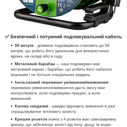
✅ Безпечний і потужний подовжувальний кабель
50 метрів
- довжина подовжувача становить до 50
метрів, що робить його ідеальним для використання
вдома, на складі або в саду
Металевий барабан
— наш подовжувач має
металевий каркас і барабан, що робить його набагато
міцнішим і не боїться спеціальних завдань
Ізольований перемикач увімкнення/вимкнення
-
перемикач увімкнення/вимкнення дасть змогу вам
контролювати, коли подовжувач працює, а коли
вимкнений
Кнопка скидання
- швидко відновить живлення в разі
спрацьовування теплового захисту
Кришки розеток
кожна з 4 розеток має самозакривну
кришку, що забезпечує захист від пилу, дощу та інших