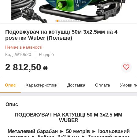
Подовжувач на котушці 50м 3x2.5мм на 4
розетки Wuber (Польща)
Немає в наявності
Код: W10520
Роздріб
2 812,50
₴
Опис
Характеристики
Доставка
Оплата
Умови п
Опис
ПОДОВЖУВАЧ НА КАТУШЦІ 50 М 3x2.5 ММ
WUBER
Металевий барабан ► 50 метрів ► Ізольований
вимикач ► Кабель 3x2,5 мм ► Тепловий захист