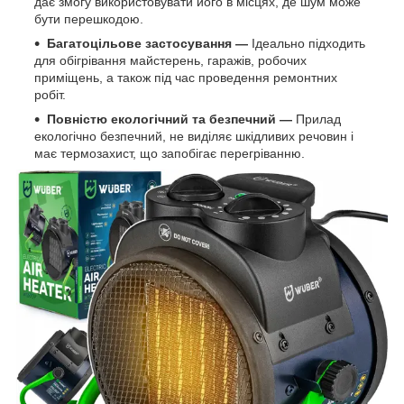
дає змогу використовувати його в місцях, де шум може
бути перешкодою.
Багатоцільове застосування —
Ідеально підходить
для обігрівання майстерень, гаражів, робочих
приміщень, а також під час проведення ремонтних
робіт.
Повністю екологічний та
безпечний —
Прилад
екологічно безпечний, не виділяє шкідливих речовин і
має термозахист, що запобігає перегріванню.