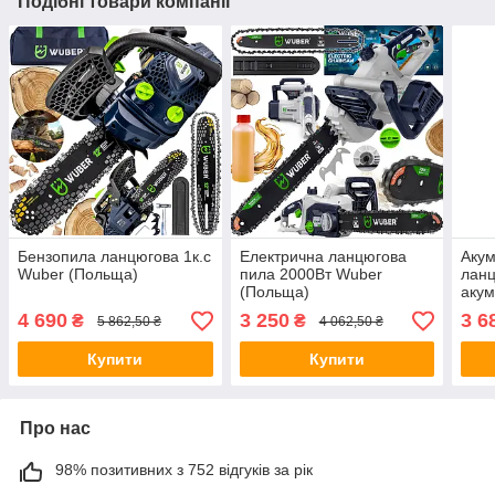
Подібні товари компанії
Бензопила ланцюгова 1к.с
Електрична ланцюгова
Акум
Wuber (Польща)
пила 2000Вт Wuber
ланц
(Польща)
акум
2 ши
4 690
3 250
3 6
₴
₴
5 862,50 ₴
4 062,50 ₴
Купити
Купити
Про нас
98% позитивних з 752 відгуків за рік