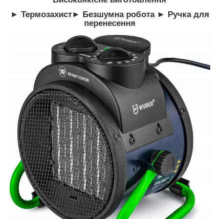
► Термозахист► Безшумна робота ► Ручка для
перенесення