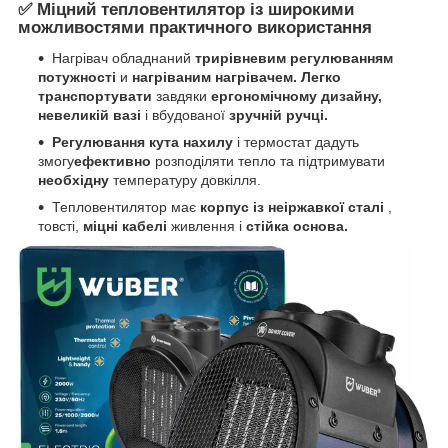
✅ Міцний тепловентилятор із широкими
можливостями практичного використання
Нагрівач обладнаний
трирівневим регулюванням
потужності
и
нагріваним нагрівачем. Легко
транспортувати
завдяки
ергономічному дизайну,
невеликій вазі
і вбудованої
зручній ручці.
Регулювання кута нахилу
і термостат дадуть
змогу
ефективно
розподіляти тепло та підтримувати
необхідну
температуру довкілля.
Тепловентилятор має
корпус із неіржавкої сталі
,
товсті,
міцні кабелі
живлення і
стійка основа.