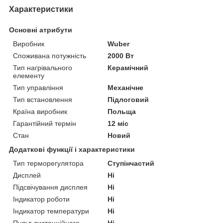
Характеристики
Основні атрибути
Виробник
Wuber
Споживана потужність
2000 Вт
Тип нагрівального
Керамічний
елементу
Тип управління
Механічне
Тип встановлення
Підлоговий
Країна виробник
Польща
Гарантійний термін
12 міс
Стан
Новий
Додаткові функції і характеристики
Тип терморегулятора
Ступінчастий
Дисплей
Ні
Підсвічування дисплея
Ні
Індикатор роботи
Ні
Індикатор температури
Ні