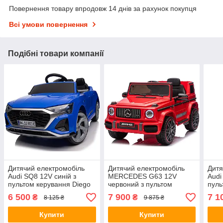
Повернення товару впродовж 14 днів за рахунок покупця
Всі умови повернення
Подібні товари компанії
Дитячий електромобіль
Дитячий електромобіль
Дитя
Audi SQ8 12V синій з
MERCEDES G63 12V
Audi
пультом керування Diego
червоний з пультом
пуль
керування Diego
6 500
7 900
7 1
₴
₴
8 125 ₴
9 875 ₴
Купити
Купити