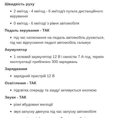
Швидкість руху
2 км/год - 4 км/год - 6 км/год/з пульта дистанційного
керування
0 км/год - 6 км/год/ з рівня автомобіля
Педаль керування - ТАК
під час натискання на педаль автомобіль рухається,
під час відпускання педалі автомобіль гальмує
Акумулятор
1 гелевий акумулятор 12 В і ємністю 7 А·год, термін
експлуатації приблизно 300 заряджань
Заряджання
зарядний пристрій 12 В
Освітлення - ТАК
підсвітка спереду та ззаду/ активується кнопкою
Звуки - ТАК
різні вбудовані мелодії
звук запуску двигуна під час запуску автомобіля