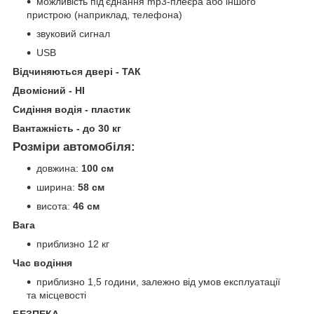
можливість під'єднання mp3-плеєра або іншого
пристрою (наприклад, телефона)
звуковий сигнал
USB
Відчиняються двері - ТАК
Двомісний - НІ
Сидіння водія - пластик
Вантажність
- до 30 кг
Розміри автомобіля:
довжина:
100 см
ширина:
58 см
висота:
46 см
Вага
приблизно 12 кг
Час водіння
приблизно 1,5 години, залежно від умов експлуатації
та місцевості
БЕЗПЕКА