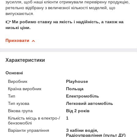
зусилля, щоб наші клієнти отримували перевірену продукцію,
ретельно відібрану з величезної кількості моделей, що
випускаються.
👉 Ми робимо ставку на якість і надійність, а також на
низькі ціни.
Приховати
Характеристики
Основні
Виробник
Playhouse
Країна виробник
Польща
Тип
Електромобіль
Тип кузова
Легковий автомобіль
Вікова група
Від 2 років
Кількість місць в електро-/
1
бензомобілі
Варіанти управління
З кабіни водія,
Радіоуправління (пульт ДУ)