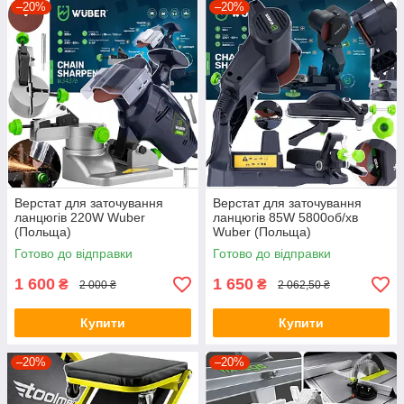
–20%
–20%
Верстат для заточування
Верстат для заточування
ланцюгів 220W Wuber
ланцюгів 85W 5800об/хв
(Польща)
Wuber (Польща)
Готово до відправки
Готово до відправки
1 600
1 650
₴
₴
2 000 ₴
2 062,50 ₴
Купити
Купити
–20%
–20%