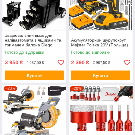
Зварювальний візок для
напівавтомата з ящиками та
Акумуляторний шурупокрут
тримачем балона Diego
Majster Polska 20V (Польща)
Готово до відправки
Готово до відправки
3 950
2 390
₴
₴
4 937,50 ₴
2 987,50 ₴
Купити
Купити
–20%
–20%