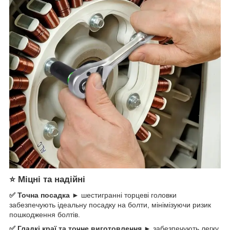
⭐ Міцні та надійні
✅ Точна посадка ►
шестигранні торцеві головки
забезпечують ідеальну посадку на болти, мінімізуючи ризик
пошкодження болтів.
✅ Гладкі краї та точне виготовлення ►
забезпечують легку