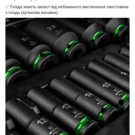
✅ Гнізда мають захист від небажаного вислизання хвостовика
з гнізда (кулькова канавка).