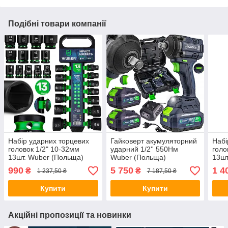
Подібні товари компанії
Набір ударних торцевих
Гайковерт акумуляторний
Набі
головок 1/2" 10-32мм
ударний 1/2'' 550Нм
голо
13шт. Wuber (Польща)
Wuber (Польща)
13шт
990
5 750
1 4
₴
₴
1 237,50 ₴
7 187,50 ₴
Купити
Купити
Акційні пропозиції та новинки