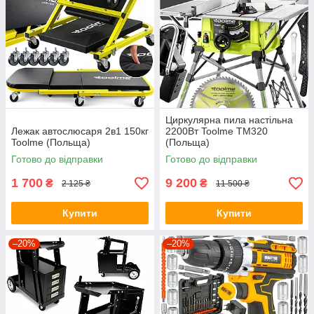
Циркулярна пила настільна
Лежак автослюсаря 2в1 150кг
2200Вт Toolme TM320
Toolme (Польща)
(Польща)
Готово до відправки
Готово до відправки
1 700
9 200
₴
₴
2 125 ₴
11 500 ₴
Купити
Купити
–20%
–20%