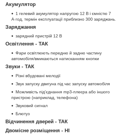
Акумулятор
1 гелевий акумулятор напругою 12 В і ємністю 7
А·год, термін експлуатації приблизно 300 заряджань.
Заряджання
зарядний пристрій 12 В
Освітлення - ТАК
Фари освітлюють передню й задню частину
автомобіля/вмикаються натисканням кнопки
Звуки - ТАК
Різні вбудовані мелодії
Звук запуску двигуна під час запуску автомобіля
Можливість під'єднання mp3-плеєра або іншого
пристрою (наприклад, телефона)
Звуковий сигнал
Блютуз
Відчинення дверей - ТАК
Двомісне розміщення - НІ