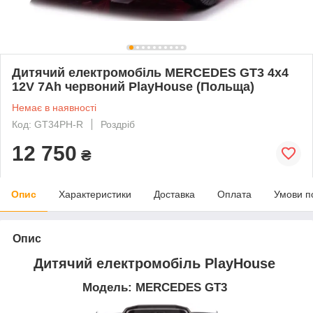
Дитячий електромобіль MERCEDES GT3 4x4
12V 7Ah червоний PlayHouse (Польща)
Немає в наявності
Код: GT34PH-R
Роздріб
12 750
₴
Опис
Характеристики
Доставка
Оплата
Умови п
Опис
Дитячий електромобіль PlayHouse
Модель: MERCEDES GT3