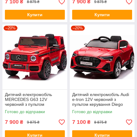
7 100
7 900
₴
₴
8 875 ₴
9 875 ₴
Купити
Купити
–20%
–20%
Дитячий електромобіль
Дитячий електромобіль Audi
MERCEDES G63 12V
e-tron 12V червоний з
червоний з пультом
пультом керування Diego
керування Diego
Готово до відправки
Готово до відправки
7 900
7 100
₴
₴
9 875 ₴
8 875 ₴
Купити
Купити