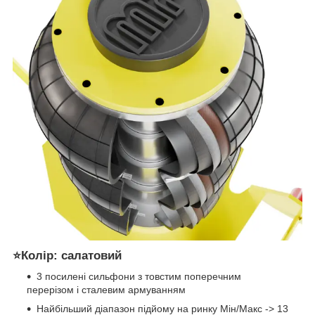
⭐Колір: салатовий
3 посилені сильфони з товстим поперечним
перерізом і сталевим армуванням
Найбільший діапазон підйому на ринку Мін/Макс -> 13