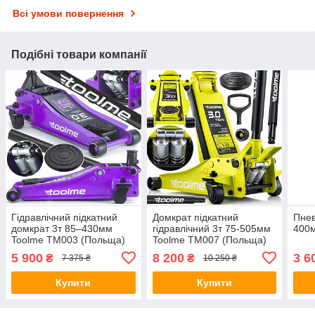
Всі умови повернення
Подібні товари компанії
Гідравлічний підкатний
Домкрат підкатний
Пнев
домкрат 3т 85–430мм
гідравлічний 3т 75-505мм
400м
Toolme TM003 (Польща)
Toolme TM007 (Польща)
5 900
8 200
3 6
₴
₴
7 375 ₴
10 250 ₴
Купити
Купити