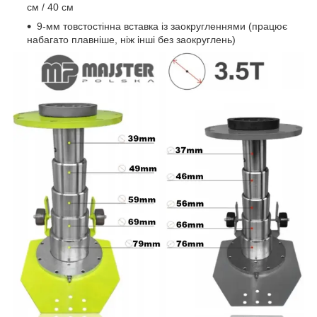
см / 40 см
9-мм товстостінна вставка із заокругленнями (працює
набагато плавніше, ніж інші без заокруглень)