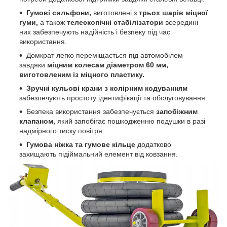
Гумові сильфони,
виготовлені з
трьох шарів міцної
гуми,
а також
телескопічні стабілізатори
всередині
них забезпечують надійність і безпеку під час
використання.
Домкрат легко переміщається під автомобілем
завдяки
міцним колесам діаметром 60 мм,
виготовленим із міцного пластику.
Зручні кульові крани з колірним кодуванням
забезпечують простоту ідентифікації та обслуговування.
Безпека використання забезпечується
запобіжним
клапаном,
який запобігає пошкодженню подушки в разі
надмірного тиску повітря.
Гумова ніжка та гумове кільце
додатково
захищають підіймальний елемент від ковзання.