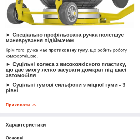
► Спеціально профільована ручка полегшує
маневрування підіймачем
Крім того, ручка має
протиковзну гуму,
що робить роботу
комфортнішою.
► Суцільні колеса з високоякісного пластику,
що дає змогу легко засувати домкрат під шасі
автомобіля
► Суцільні гумові сильфони з міцної гуми - 3
рівні
Приховати
Характеристики
Основні