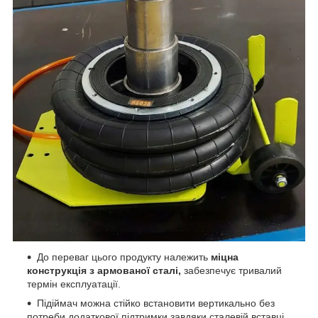
До переваг цього продукту належить
міцна
конструкція з армованої сталі,
забезпечує тривалий
термін експлуатації.
Підіймач можна стійко встановити вертикально без
потреби додаткової підтримки завдяки сталевій вставці.