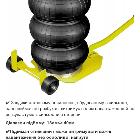
✔️ Завдяки сталевому посиленню, вбудованому в сильфон,
наш підіймач не розбухає, витримує великі навантаження й не
розсуває гумові сильфони в сторони.
Діапазон підйому: 13см<> 40см.
✔️Підіймач стійкіший і може витримувати важчі
навантаження без особливої напруги.