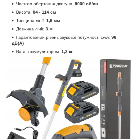
Частота обертання двигуна:
9000 об/хв
Висота:
84 - 114 см
Товщина лінії:
1,6 мм
Довжина лінії:
3 м
Гарантований рівень звукової потужності LwA:
96
дБ(А)
Вага з акумулятором:
1,2 кг