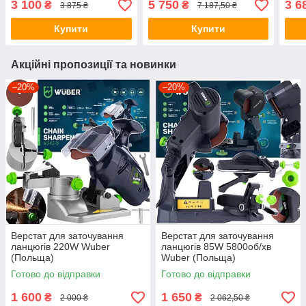
3 100
5 750
3 6
₴
₴
3 875 ₴
7 187,50 ₴
Купити
Купити
Акційні пропозиції та новинки
–20%
–20%
Верстат для заточування
Верстат для заточування
ланцюгів 220W Wuber
ланцюгів 85W 5800об/хв
(Польща)
Wuber (Польща)
Готово до відправки
Готово до відправки
1 600
1 650
₴
₴
2 000 ₴
2 062,50 ₴