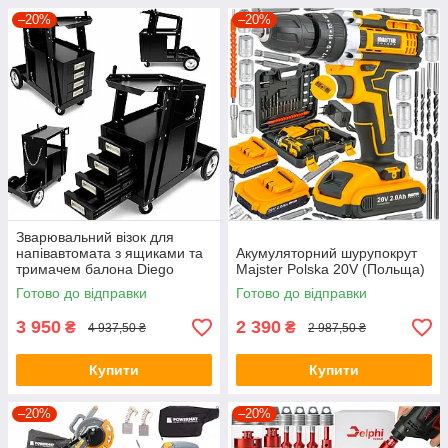
–20%
–20%
Зварювальний візок для
напівавтомата з ящиками та
Акумуляторний шурупокрут
тримачем балона Diego
Majster Polska 20V (Польща)
Готово до відправки
Готово до відправки
3 950
2 390
₴
₴
4 937,50 ₴
2 987,50 ₴
Купити
Купити
–20%
–20%