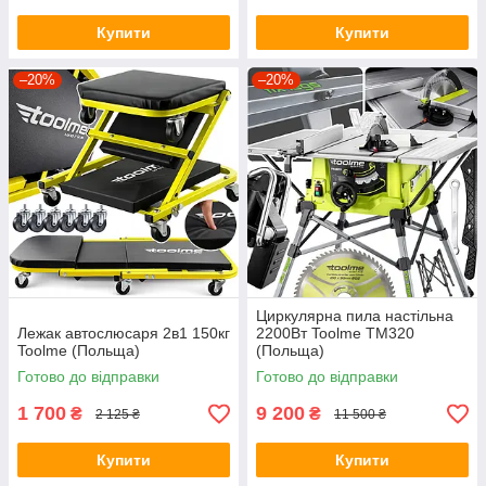
Купити
Купити
–20%
–20%
Циркулярна пила настільна
Лежак автослюсаря 2в1 150кг
2200Вт Toolme TM320
Toolme (Польща)
(Польща)
Готово до відправки
Готово до відправки
1 700
9 200
₴
₴
2 125 ₴
11 500 ₴
Купити
Купити