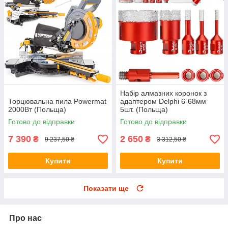
Набір алмазних коронок з
Торцювальна пила Powermat
адаптером Delphi 6-68мм
2000Вт (Польща)
5шт. (Польща)
Готово до відправки
Готово до відправки
7 390
2 650
₴
₴
9 237,50 ₴
3 312,50 ₴
Купити
Купити
Показати ще
Про нас