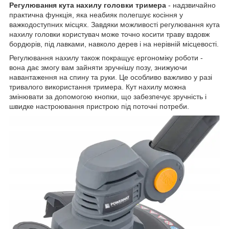
Регулювання кута нахилу головки тримера
- надзвичайно
практична функція, яка неабияк полегшує косіння у
важкодоступних місцях. Завдяки можливості регулювання кута
нахилу головки користувач може точно косити траву вздовж
бордюрів, під лавками, навколо дерев і на нерівній місцевості.
Регулювання нахилу також покращує ергономіку роботи -
вона дає змогу вам зайняти зручнішу позу, знижуючи
навантаження на спину та руки. Це особливо важливо у разі
тривалого використання тримера. Кут нахилу можна
змінювати за допомогою кнопки, що забезпечує зручність і
швидке настроювання пристрою під поточні потреби.