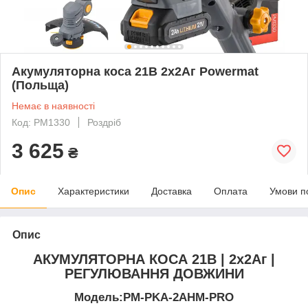
Акумуляторна коса 21В 2х2Aг Powermat
(Польща)
Немає в наявності
Код: PM1330
Роздріб
3 625
₴
Опис
Характеристики
Доставка
Оплата
Умови п
Опис
АКУМУЛЯТОРНА КОСА 21В | 2x2Аг |
РЕГУЛЮВАННЯ ДОВЖИНИ
Модель:PM-PKA-2AHM-PRO