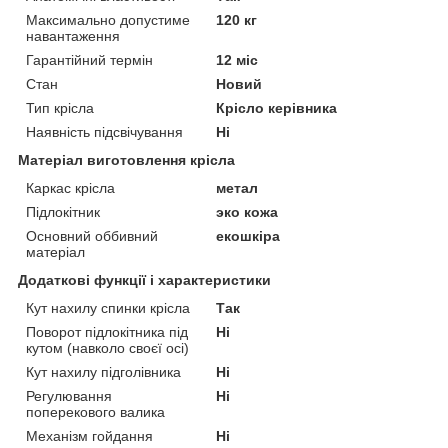
Максимально допустиме
120 кг
навантаження
Гарантійний термін
12 міс
Стан
Новий
Тип крісла
Крісло керівника
Наявність підсвічування
Ні
Матеріал виготовлення крісла
Каркас крісла
метал
Підлокітник
эко кожа
Основний оббивний
екошкіра
матеріал
Додаткові функції і характеристики
Кут нахилу спинки крісла
Так
Поворот підлокітника під
Ні
кутом (навколо своєї осі)
Кут нахилу підголівника
Ні
Регулювання
Ні
поперекового валика
Механізм гойдання
Ні