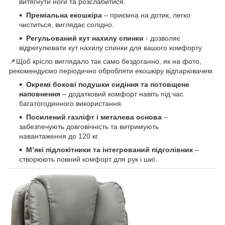
витягнути ноги та розслабитися.
Преміальна екошкіра
– приємна на дотик, легко
чиститься, виглядає солідно.
Регульований кут нахилу спинки
- дозволяє
відрегулювати кут нахилу спинки для вашого комфорту
📌Щоб крісло виглядало так само бездоганно, як на фото,
рекомендуємо періодично обробляти екошкіру відпарювачем.
Окремі бокові подушки сидіння та потовщене
наповнення
– додатковий комфорт навіть під час
багатогодинного використання.
Посилений газліфт і металева основа
–
забезпечують довговічність та витримують
навантаження до 120 кг.
М’які підлокітники та інтегрований підголівник
–
створюють повний комфорт для рук і шиї.