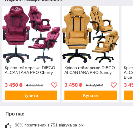
Крісло геймерське DIEGO
Крісло геймерське DIEGO
Кріс
ALCANTARA PRO Cherry
ALCANTARA PRO Sandy
ALC
Blue
3 450
3 450
3 4
₴
₴
4 312,50 ₴
4 312,50 ₴
Купити
Купити
Про нас
98% позитивних з 751 відгука за рік