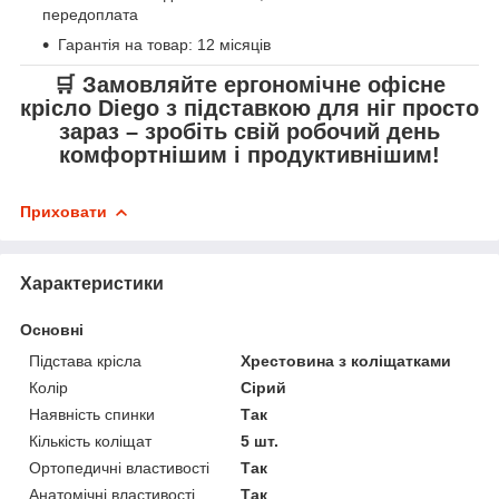
передоплата
Гарантія на товар: 12 місяців
🛒 Замовляйте
ергономічне офісне
крісло Diego з підставкою для ніг
просто
зараз – зробіть свій робочий день
комфортнішим і продуктивнішим!
Приховати
Характеристики
Основні
Підстава крісла
Хрестовина з коліщатками
Колір
Сірий
Наявність спинки
Так
Кількість коліщат
5 шт.
Ортопедичні властивості
Так
Анатомічні властивості
Так