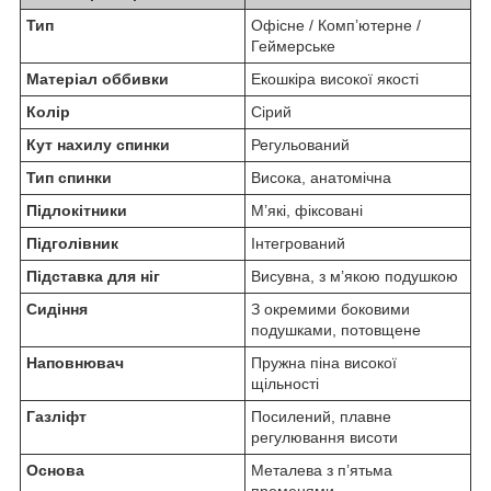
Тип
Офісне / Комп’ютерне /
Геймерське
Матеріал оббивки
Екошкіра високої якості
Колір
Сірий
Кут нахилу спинки
Регульований
Тип спинки
Висока, анатомічна
Підлокітники
М’які, фіксовані
Підголівник
Інтегрований
Підставка для ніг
Висувна, з м’якою подушкою
Сидіння
З окремими боковими
подушками, потовщене
Наповнювач
Пружна піна високої
щільності
Газліфт
Посилений, плавне
регулювання висоти
Основа
Металева з п’ятьма
променями