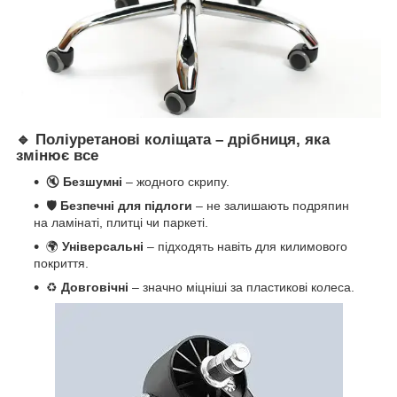
🔹 Поліуретанові коліщата – дрібниця, яка
змінює все
🔇
Безшумні
– жодного скрипу.
🛡
Безпечні для підлоги
– не залишають подряпин
на ламінаті, плитці чи паркеті.
🌍
Універсальні
– підходять навіть для килимового
покриття.
♻
Довговічні
– значно міцніші за пластикові колеса.