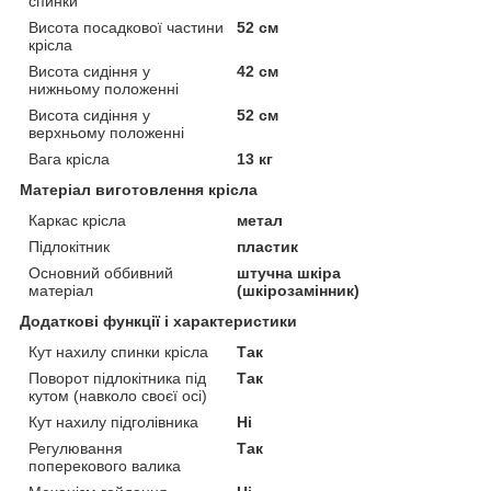
спинки
Висота посадкової частини
52 см
крісла
Висота сидіння у
42 см
нижньому положенні
Висота сидіння у
52 см
верхньому положенні
Вага крісла
13 кг
Матеріал виготовлення крісла
Каркас крісла
метал
Підлокітник
пластик
Основний оббивний
штучна шкіра
матеріал
(шкірозамінник)
Додаткові функції і характеристики
Кут нахилу спинки крісла
Так
Поворот підлокітника під
Так
кутом (навколо своєї осі)
Кут нахилу підголівника
Ні
Регулювання
Так
поперекового валика