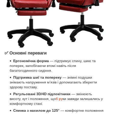
✅ Основні переваги
Ергономічна форма
— підтримує спину, шию та
поперек, запобігаючи втомі навіть після
багатогодинного сидіння.
Підтримка шиї та попереку
— знімні подушки
знімають напруження м’язів і допомагають зберегти
здорову поставу.
Регульовані 3D/4D підлокітники
— змінюють
висоту, кут і положення, що
б ру
ки завжди залишались у
комфортному стані.
Спинка з нахилом до 125°
— комфортне положення