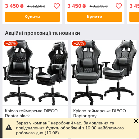
3 450
3 450
3 4
₴
₴
4 312,50 ₴
4 312,50 ₴
Купити
Купити
Акційні пропозиції та новинки
–20%
–20%
Крісло геймерське DIEGO
Крісло геймерське DIEGO
Raptor black
Raptor gray
Зараз у компанії неробочий час. Замовлення та
Готово до відправки
Готово до відправки
повідомлення будуть оброблені з 10:00 найближчого
робочого дня (10.08).
3 800
3 800
₴
₴
4 750 ₴
4 750 ₴