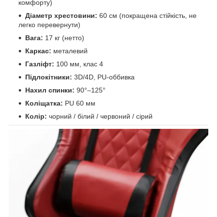
комфорту)
Діаметр хрестовини:
60 см (покращена стійкість, не
легко перевернути)
Вага:
17 кг (нетто)
Каркас:
металевий
Газліфт:
100 мм, клас 4
Підлокітники:
3D/4D, PU-оббивка
Нахил спинки:
90°–125°
Коліщатка:
PU 60 мм
Колір:
чорний / білий / червоний / сірий