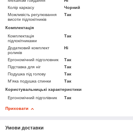
Механізм гойдання
Ні
Колір каркасу
Чорний
Можливість регулювання
Так
висоти підлокітників
Комплектація
Комплектація
Так
підлокітниками
Додатковий комплект
Ні
роликів
Ергономічний підголовник
Так
Підставка для ніг
Так
Подушка під голову
Так
М'яка подушка спинки
Так
Користувальницькі характеристики
Ергономічний підголівник
Так
Приховати
Умови доставки