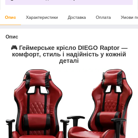
Опис
Характеристики
Доставка
Оплата
Умови п
Опис
🎮 Геймерське крісло
DIEGO Raptor
—
комфорт, стиль і надійність у кожній
деталі