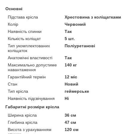
Основні
Підстава крісла
Хрестовина з коліщатками
Колір
Червоний
Наявність спинки
Так
Кількість коліщат
5 шт.
Тип укомплектованих
Поліуретанові
коліщаток
Анатомічні властивості
Так
Максимально допустиме
140 кг
навантаження
Гарантійний термін
12 міс
Стан
Новий
Тип крісла
геймерське
Наявність підсвічування
Ні
Габаритні розміри крісла
Ширина крісла
36 см
Глибина крісла
47 см
Висота з урахуванням
120 см