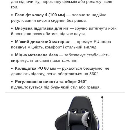
для відпочинку, перегляду фільмів або релаксу після
гри.
Газліфт класу 4 (100 мм)
— плавне та надійне
регулювання висоти сидіння без ривків.
Висувна підставка для ніг
— зручно витягнути ноги
й повністю розслабитися під час паузи.
М’який дихаючий матеріал
— преміум PU-шкіра
поєднує міцність, комфорт і стильний вигляд.
Міцна металева база
— забезпечує стабільність,
витримує інтенсивні навантаження.
Коліщатка PU 60 мм
— рухаються безшумно, не
дряпають підлогу, легко обертаються на 360°.
Регулювання висоти та оберт 360°
—
підлаштовується під будь-який стіл або гравця.