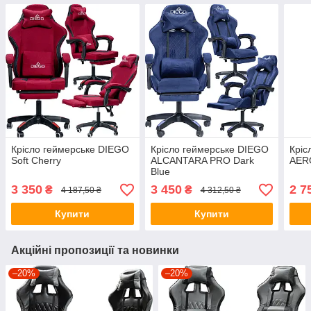
Крісло геймерське DIEGO
Крісло геймерське DIEGO
Кріс
Soft Cherry
ALCANTARA PRO Dark
AERO
Blue
3 350
3 450
2 7
₴
₴
4 187,50 ₴
4 312,50 ₴
Купити
Купити
Акційні пропозиції та новинки
–20%
–20%