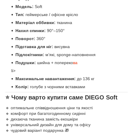
Модель:
Soft
Тип:
геймерське / офісне крісло
Матеріал оббивки:
тканина
Нахил спинки:
90°–150°
Поворот:
360°
Підставка для ніг:
висувна
Підлокітники:
м’які, sponge-наповнення
Подушки:
шийна + попереко
ва
li>
Максимальне навантаження:
до 136 кг
Колір:
голубе з чорними вставками
⭐ Чому варто купити саме
DIEGO Soft
🔹 оптимальне співвідношення ціни та якості
🔹 комфорт при багатогодинному сидінні
🔹 дихаюча тканина замість екошкіри
🔹 універсальний дизайн для дому та офісу
🔹 чудовий варіант подарунка 🎁