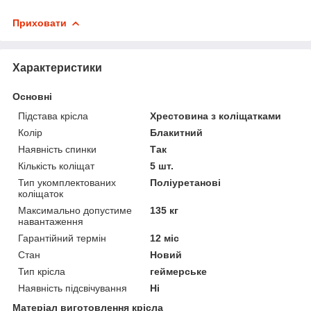
Приховати
Характеристики
Основні
Підстава крісла
Хрестовина з коліщатками
Колір
Блакитний
Наявність спинки
Так
Кількість коліщат
5 шт.
Тип укомплектованих
Поліуретанові
коліщаток
Максимально допустиме
135 кг
навантаження
Гарантійний термін
12 міс
Стан
Новий
Тип крісла
геймерське
Наявність підсвічування
Ні
Матеріал виготовлення крісла