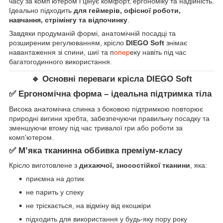
часу за комп’ютером і цінує комфорт, ергономіку та надійність.
Ідеально підходить
для геймерів, офісної роботи,
навчання, стрімінгу та відпочинку
.
Завдяки продуманій формі, анатомічній посадці та
розширеним регулюванням, крісло
DIEGO Soft
знімає
навантаження зі спини, шиї та п
опер
еку навіть під час
багатогодинного використання.
🔹 Основні переваги крісла
DIEGO Soft
✅ Ергономічна форма – ідеальна підтримка тіла
Висока анатомічна спинка з боковою підтримкою повторює
природні вигини хребта, забезпечуючи правильну посадку та
зменшуючи втому під час тривалої гри або роботи за
комп’ютером.
✅ М’яка тканинна оббивка преміум-класу
Крісло виготовлене з
дихаючої, зносостійкої тканини
, яка:
приємна на дотик
не парить у спеку
не тріскається, на відміну від екошкіри
підходить для використання у будь-яку пору року