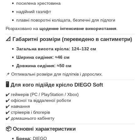
посилена хрестовина
надійний газліфт
плавні поворотні коліщата, безпечні для підлоги
Розраховано на
щоденне інтенсивне використання
.
📐 Габаритні розміри (переведено в сантиметри)
Загальна висота крісла:
124–132 см
Ширина сидіння:
≈46 см
Довжина сидіння:
≈50 см
📌 Оптимальні розміри для підлітків і дорослих.
🖥 Для кого підійде крісло
DIEGO Soft
✔️ геймерів (PC / PlayStation / Xbox)
✔️ офісної та віддаленої роботи
✔️ навчання
✔️ стрімерів і блогерів
✔️ домашнього кабінету
📦 Основні характеристики
Бренд:
DIEGO