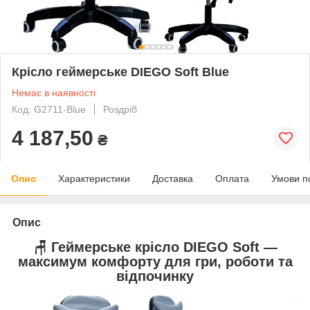
Крісло геймерське DIEGO Soft Blue
Немає в наявності
Код: G2711-Blue
Роздріб
4 187,50
₴
Опис
Характеристики
Доставка
Оплата
Умови п
Опис
🪑 Геймерське крісло
DIEGO Soft
—
максимум комфорту для гри, роботи та
відпочинку