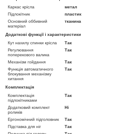
Каркас крісла
метал
Підлокітник
пластик
Основний оббивний
тканина
матеріал
Додаткові функції і характеристики
Кут нахилу спинки крісла
Так
Регулювання
Так
поперекового валика
Механізм гойдання
Так
Функція автоматичного
Так
блокування механізму
хитання
Комплектація
Комплектація
Так
підлокітниками
Додатковий комплект
Ні
роликів
Ергономічний підголовник
Так
Підставка для ніг
Так
Подушка під голову
Так