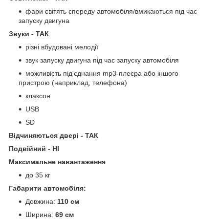
фари світять спереду автомобіля/вмикаються під час
запуску двигуна
Звуки - ТАК
різні вбудовані мелодії
звук запуску двигуна під час запуску автомобіля
можливість під'єднання mp3-плеєра або іншого
пристрою (наприклад, телефона)
клаксон
USB
SD
Відчиняються двері - ТАК
Подвійний - НІ
Максимальне навантаження
до 35 кг
Габарити автомобіля:
Довжина:
110 см
Ширина:
69 см