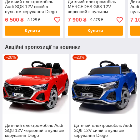
Дитячий електромобіль
Дитячий електромобіль
Дитя
Audi SQ8 12V синій з
MERCEDES G63 12V
Audi
пультом керування Diego
червоний з пультом
пуль
керування Diego
6 500
7 900
7 1
₴
₴
8 125 ₴
9 875 ₴
Купити
Купити
Акційні пропозиції та новинки
–20%
–20%
Дитячий електромобіль Audi
Дитячий електромобіль Audi
SQ8 12V червоний з пультом
SQ8 12V синій з пультом
керування Diego
керування Diego