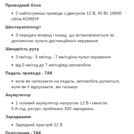
Приводний блок
2 найпотужніші приводи з двигуном 12 В, 45 Вт, 18000
об/хв КОЖЕН!
Шестерніstrong>
3 передачі вперед і назад, що встановлюються за
допомогою пульта дистанційного керування
Швидкість руху
3 км/год - 5 км/год - 7 км/год/на пульті керування
від 0 км/год до 7 км/год/від автомобіля
Педаль привода - ТАК
коли ви натискаєте на педаль, автомобіль рухається,
коли ви її відпускаєте, він гальмує
Акумулятор
1 гелевий акумулятор напругою 12 В і ємністю
5 А·год, ресурс приблизно 300 заряджань
Заряджання
Зарядний пристрій 12 В
Освітлення - ТАК