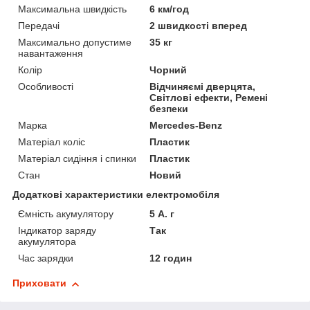
Максимальна швидкість
6 км/год
Передачі
2 швидкості вперед
Максимально допустиме
35 кг
навантаження
Колір
Чорний
Особливості
Відчиняємі дверцята,
Світлові ефекти, Ремені
безпеки
Марка
Mercedes-Benz
Матеріал коліс
Пластик
Матеріал сидіння і спинки
Пластик
Стан
Новий
Додаткові характеристики електромобіля
Ємність акумулятору
5 А. г
Індикатор заряду
Так
акумулятора
Час зарядки
12 годин
Приховати