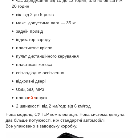
час заряджання від 10 до 12 годин, але не більш ніж
20 годин
вік: від 2 до 5 років
макс. допустима вага — 35 кг
задній привід
індикатор заряду
пластикове крісло
пульт дистанційного керування
пластикові колеса
світлодіодне освітлення
відкривні двері
USB, SD, MP3
плавн
ий з
апуск
2 швидкості: від 2 км/год; від 6 км/год
Нова модель, СУПЕР комплектація. Нова система двигуна
дає більше потужності, ніж стандартні автомобілі.
Все упаковано в заводську коробку.