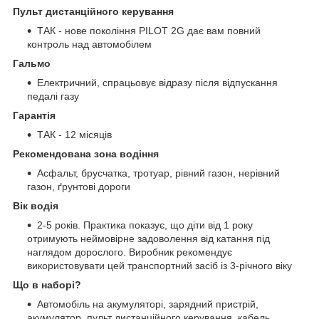
Пульт дистанційного керування
ТАК - нове покоління PILOT 2G дає вам повний
контроль над автомобілем
Гальмо
Електричний, спрацьовує відразу після відпускання
педалі газу
Гарантія
ТАК - 12 місяців
Рекомендована зона водіння
Асфальт, брусчатка, тротуар, рівний газон, нерівний
газон, ґрунтові дороги
Вік водія
2-5 років. Практика показує, що діти від 1 року
отримують неймовірне задоволення від катання під
наглядом дорослого. Виробник рекомендує
використовувати цей транспортний засіб із 3-річного віку
Що в наборі?
Автомобіль на акумуляторі, зарядний пристрій,
акумулятор, пульт дистанційного керування, кабель