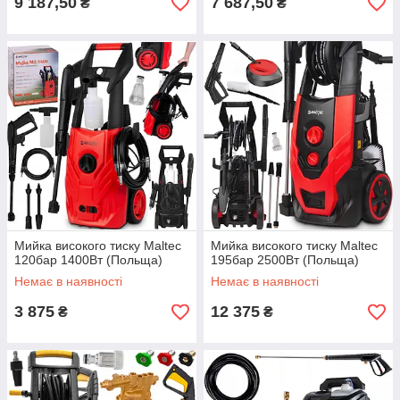
9 187,50
7 687,50
₴
₴
Мийка високого тиску Maltec
Мийка високого тиску Maltec
120бар 1400Вт (Польща)
195бар 2500Вт (Польща)
Немає в наявності
Немає в наявності
3 875
12 375
₴
₴