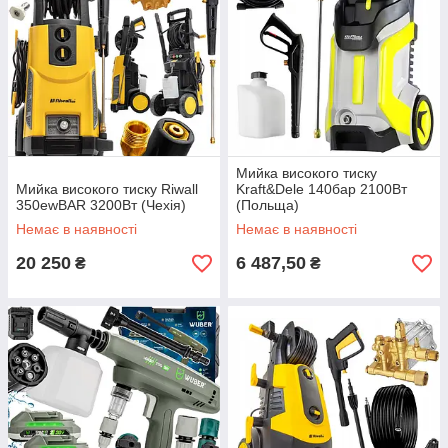
Мийка високого тиску
Мийка високого тиску Riwall
Kraft&Dele 140бар 2100Вт
350ewBAR 3200Вт (Чехія)
(Польща)
Немає в наявності
Немає в наявності
20 250
6 487,50
₴
₴